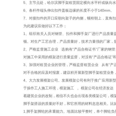
5、主节点处，哈尔滨脚手架租赁固定横向水平杆或纵向水
6、各杆件端头伸出扣件盖板边缘的长度不小于140mm。
7、对接扣件的开口应朝向架子的内侧，螺栓朝上，直角
为此建议应做好以下工作；
1、组织有关人员对钢管、扣件和脚手架厂进行产品质量
顿。对生产工艺合理，产品质量好，技术力量强的厂家，
2、严格监督施工企业 选购有“产品合格证书”厂家的
对施工中采用的模架进行质量监督，对没有“产品合格证”
3、加强对租赁企业的管理，严格监督租赁企业 从有“
对不合格的应及时报废．建议积开展新型脚手架租赁业务
4、大力发展模架公司。发展模架公司有利于推广应用新
于操作工人施工环境，模架施工 。模架公司在经济发达
着建筑企业的改制，相信不久也会出现各类模架公司，模
脚手架搭设的质量好不好，和它所用的材料息息相关。比
1.脚手架脚轮的承重能力。地面比较平整时，单个脚轮负