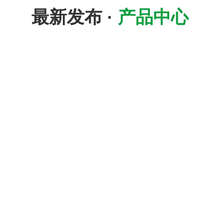
最新发布 ·
产品中心
租赁出租盘扣
出租租赁顶托
廊坊租赁轮扣
搭建拆卸脚手架